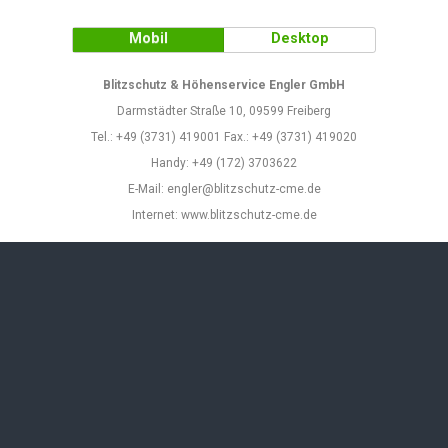
Mobil
Desktop
Blitzschutz & Höhenservice Engler GmbH
Darmstädter Straße 10, 09599 Freiberg
Tel.: +49 (3731) 419001 Fax.: +49 (3731) 419020
Handy: +49 (172) 3703622
E-Mail: engler@blitzschutz-cme.de
Internet: www.blitzschutz-cme.de