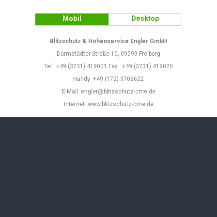
Mobil
Desktop
Blitzschutz & Höhenservice Engler GmbH
Darmstädter Straße 10, 09599 Freiberg
Tel.: +49 (3731) 419001 Fax.: +49 (3731) 419020
Handy: +49 (172) 3703622
E-Mail: engler@blitzschutz-cme.de
Internet: www.blitzschutz-cme.de