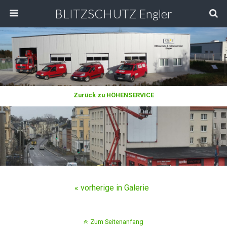
BLITZSCHUTZ Engler
Zurück zu HÖHENSERVICE
« vorherige in Galerie
Zum Seitenanfang